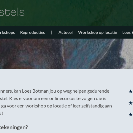
orkshops
Reproducties
|
Actueel
Workshop op locatie
Loes
s
eginners, kan Loes Botman jou op weg helpen gedurende
★
tel. Kies ervoor om een onlinecursus te volgen die is
★
 ga voor een workshop op locatie of leer zelfstandig aan
u!
★
ltekeningen?