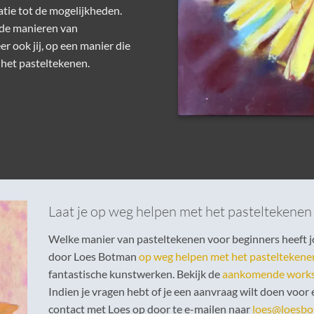
atie
tot de mogelijkheden.
nde manieren van
r ook jij, op een manier die
n het pasteltekenen.
Laat je op weg helpen met het pasteltekenen
Welke manier van pasteltekenen voor beginners heeft j
door Loes Botman
op weg helpen met het pasteltekene
fantastische kunstwerken. Bekijk de
aankomende work
Indien je vragen hebt of je een aanvraag wilt doen voor
contact met Loes op door te e-mailen naar
loes@loesbo