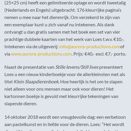
(25×25 cm) heeft een gelimiteerde oplage en wordt tweetalig
(Nederlands en Engels) uitgebracht. 176 kleurrijke pagina’s
nemen u mee naar het dierenrijk. Om verzekerd te zijn van
een exemplaar kunt u zich vanaf nu intekenen. Als dank
ontvangt u dan gratis samen met het boek een set van vier
prachtige dubbele kaarten van het werk van Loes t.w.v. €10,-.
Intekenen via de uitgeverij:
info@aurora-productions.com
of
via
www.aurora-productions.com
. Prijs: €40,- excl. €7,- porto.
Naast de presentatie van
Stille levens/Still lives
presenteert
Loes u een nieuw kinderboekje voor de allerkleinsten met als
titel
Klein Slaapdierenboek.
Hoe heerlijk is het om te slapen
niet alleen voor ons mensen maar ook voor dieren! Het
kartonnen boekje is gevuld met kleurrijke tekeningen van
slapende dieren.
14 oktober 2018 wordt een vreugdevolle dag: een eerbetoon
aan pastelkunst en in liefde voor de dieren. Loes: “Het wordt