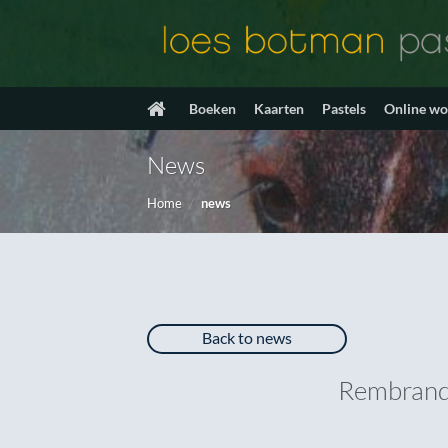
Ga
naar
inhoud
Boeken
Kaarten
Pastels
Online w
News
Home
/
news
Back to news
Rembrandt