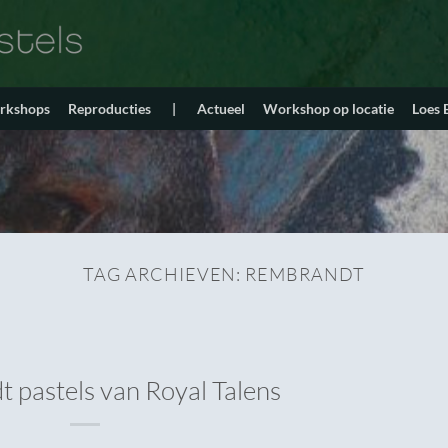
orkshops
Reproducties
|
Actueel
Workshop op locatie
Loes
TAG ARCHIEVEN:
REMBRANDT
 pastels van Royal Talens