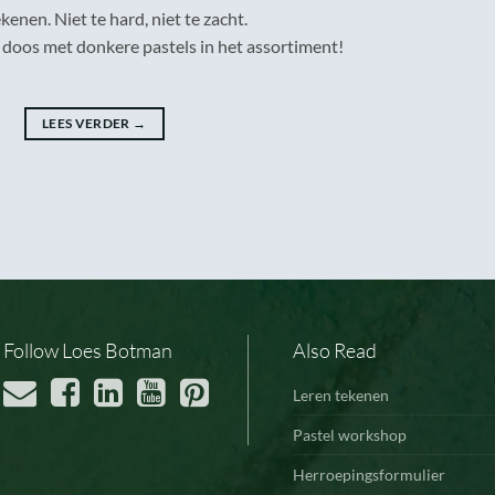
enen. Niet te hard, niet te zacht.
 doos met donkere pastels in het assortiment!
LEES VERDER
→
Follow Loes Botman
Also Read
Leren tekenen
Pastel workshop
Herroepingsformulier