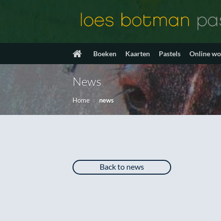
Ga
naar
inhoud
Boeken
Kaarten
Pastels
Online w
News
Home
/
news
Back to news