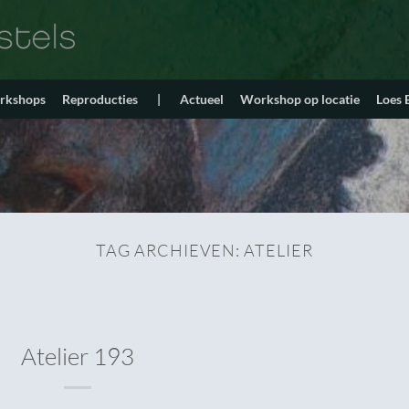
orkshops
Reproducties
|
Actueel
Workshop op locatie
Loes
TAG ARCHIEVEN:
ATELIER
Atelier 193