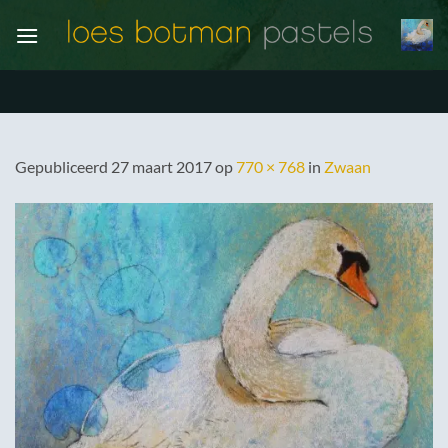
Ga
naar
inhoud
Gepubliceerd
27 maart 2017
op
770 × 768
in
Zwaan