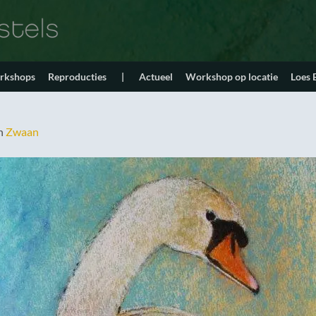
orkshops
Reproducties
|
Actueel
Workshop op locatie
Loes
n
Zwaan