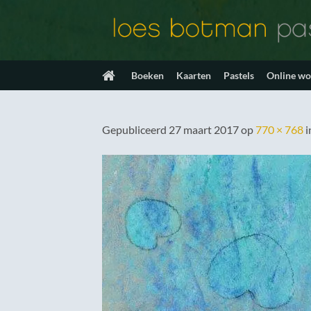
Ga
naar
inhoud
Boeken
Kaarten
Pastels
Online w
Gepubliceerd
27 maart 2017
op
770 × 768
i