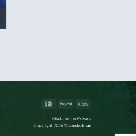
IDeal
PayPal
Bank
Transfer
Disclaimer & Privacy
Copyright 2026 ©
Loesbotman