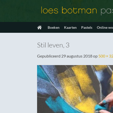
Ga
naar
inhoud
Boeken
Kaarten
Pastels
Online w
Stil leven, 3
Gepubliceerd
29 augustus 2018
op
500 × 3