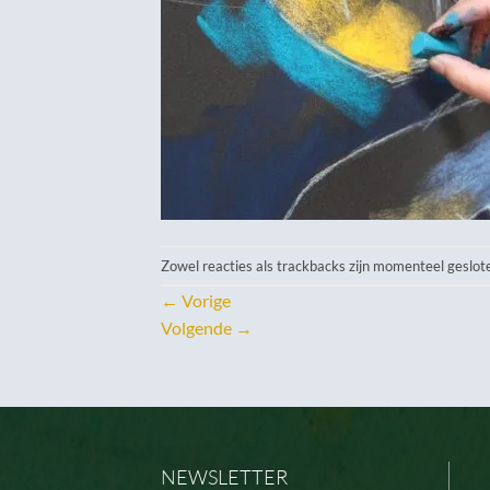
Zowel reacties als trackbacks zijn momenteel geslot
←
Vorige
Volgende
→
NEWSLETTER