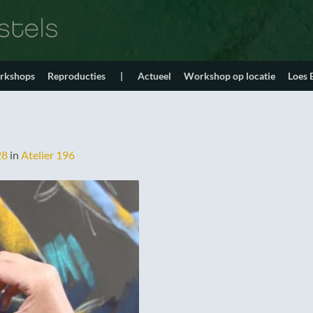
orkshops
Reproducties
|
Actueel
Workshop op locatie
Loes
28
in
Atelier 196