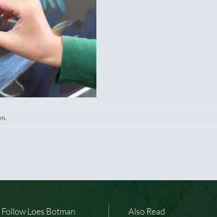
en.
Follow Loes Botman
Also Read