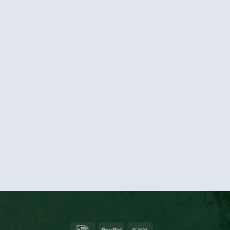
IDeal
PayPal
Bank