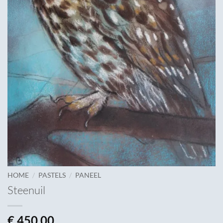
/
/
HOME
PASTELS
PANEEL
Steenuil
€
450,00