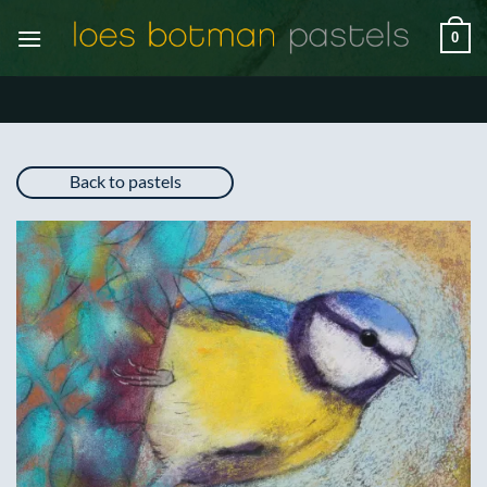
Ga
0
naar
inhoud
Back to pastels