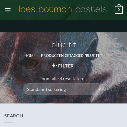
Ga
0
naar
inhoud
blue tit
HOME
/
PRODUCTEN GETAGGED “BLUE TIT”
FILTER
Toont alle 4 resultaten
SEARCH