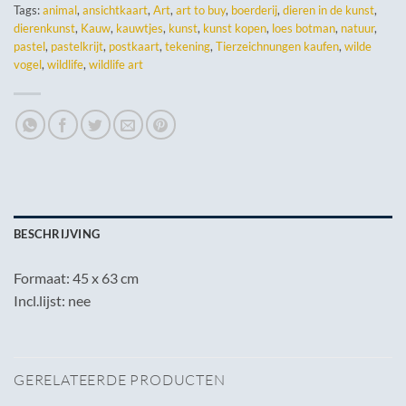
Tags:
animal
,
ansichtkaart
,
Art
,
art to buy
,
boerderij
,
dieren in de kunst
,
dierenkunst
,
Kauw
,
kauwtjes
,
kunst
,
kunst kopen
,
loes botman
,
natuur
,
pastel
,
pastelkrijt
,
postkaart
,
tekening
,
Tierzeichnungen kaufen
,
wilde
vogel
,
wildlife
,
wildlife art
BESCHRIJVING
Formaat: 45 x 63 cm
Incl.lijst: nee
GERELATEERDE PRODUCTEN