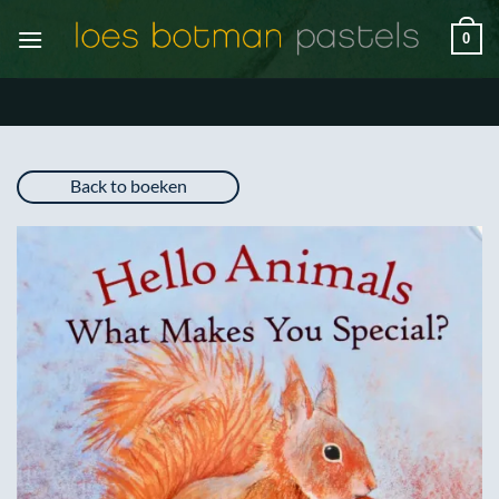
Ga
0
naar
inhoud
Back to boeken