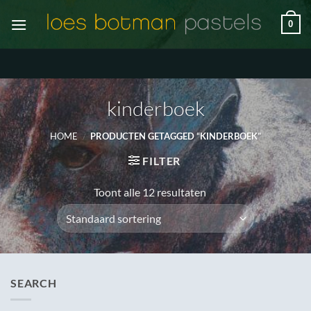
Ga
0
naar
inhoud
kinderboek
HOME
/
PRODUCTEN GETAGGED “KINDERBOEK”
FILTER
Toont alle 12 resultaten
SEARCH