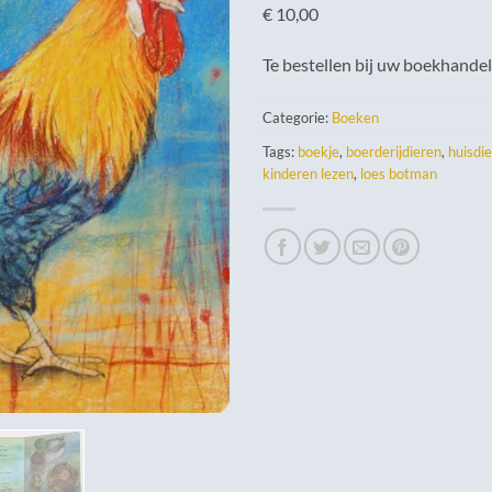
€ 10,00
Te bestellen bij uw boekhandel
Categorie:
Boeken
Tags:
boekje
,
boerderijdieren
,
huisdi
kinderen lezen
,
loes botman