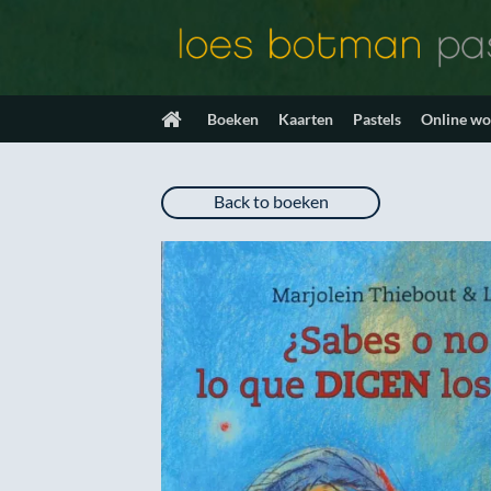
Ga
naar
inhoud
Boeken
Kaarten
Pastels
Online w
Back to boeken