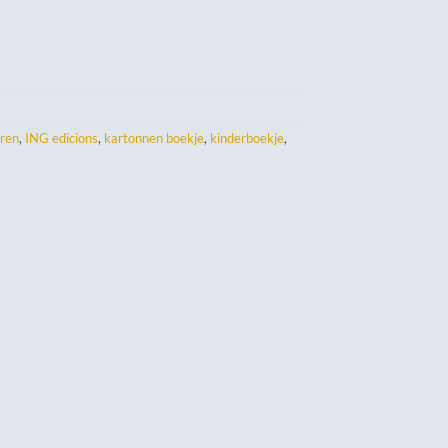
eren
,
ING edicions
,
kartonnen boekje
,
kinderboekje
,