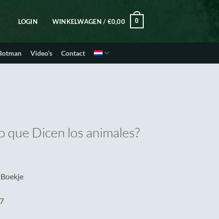
0
LOGIN
WINKELWAGEN /
€
0,00
 Botman
Video’s
Contact
o que Dicen los animales?
 Boekje
7