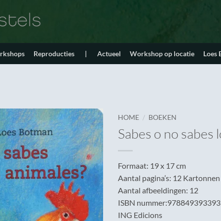
orkshops
Reproducties
|
Actueel
Workshop op locatie
Loes
/
HOME
BOEKEN
Sabes o no sabes l
Formaat: 19 x 17 cm
Aantal pagina’s: 12 Kartonnen
Aantal afbeeldingen: 12
ISBN nummer:978849393393
ING Edicions