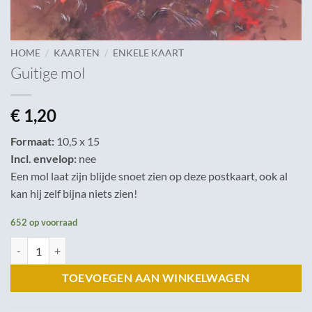
/
/
HOME
KAARTEN
ENKELE KAART
Guitige mol
€
1,20
Formaat:
10,5 x 15
Incl. envelop:
nee
Een mol laat zijn blijde snoet zien op deze postkaart, ook al
kan hij zelf bijna niets zien!
652 op voorraad
Guitige mol aantal
TOEVOEGEN AAN WINKELWAGEN