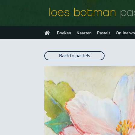
Ga
naar
inhoud
Boeken
Kaarten
Pastels
Online w
Back to pastels