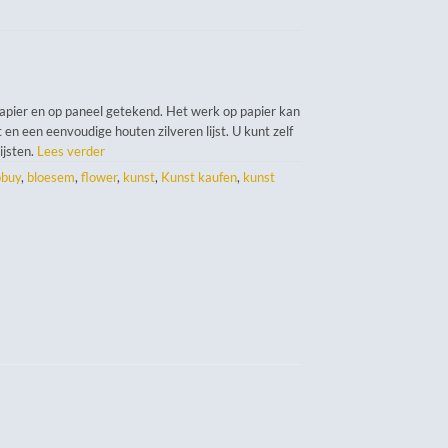
papier en op paneel getekend. Het werk op papier kan
 en een eenvoudige houten zilveren lijst. U kunt zelf
lijsten.
Lees verder
obuy
,
bloesem
,
flower
,
kunst
,
Kunst kaufen
,
kunst