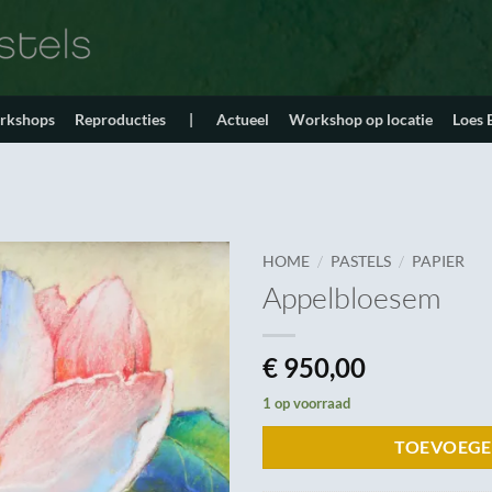
orkshops
Reproducties
|
Actueel
Workshop op locatie
Loes
/
/
HOME
PASTELS
PAPIER
Appelbloesem
€
950,00
1 op voorraad
TOEVOEGE