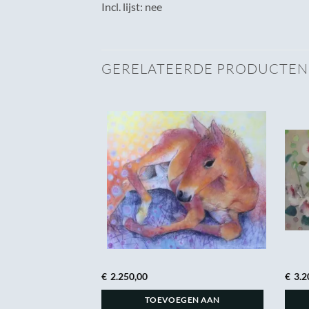
Incl. lijst: nee
GERELATEERDE PRODUCTEN
€
2.250,00
€
3.2
GEN AAN
TOEVOEGEN AAN