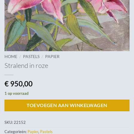
/
/
HOME
PASTELS
PAPIER
Stralend in roze
€
950,00
1 op voorraad
TOEVOEGEN AAN WINKELWAGEN
SKU:
22152
Categorieën:
Papier
,
Pastels