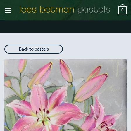
Ga
0
naar
inhoud
Back to pastels