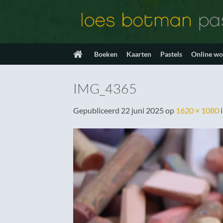
Ga
naar
inhoud
Boeken
Kaarten
Pastels
Online w
IMG_4365
Gepubliceerd
22 juni 2025
op
1620 × 1080