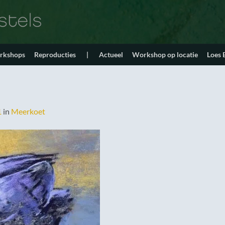
orkshops
Reproducties
|
Actueel
Workshop op locatie
Loes
1
in
Meerkoet