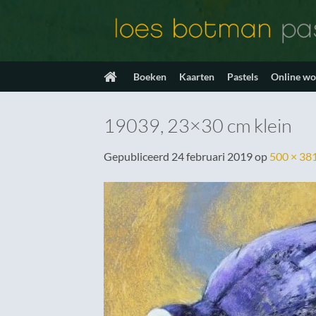
Ga
naar
inhoud
Boeken
Kaarten
Pastels
Online w
19039, 23×30 cm klein
Gepubliceerd
24 februari 2019
op
500 × 38