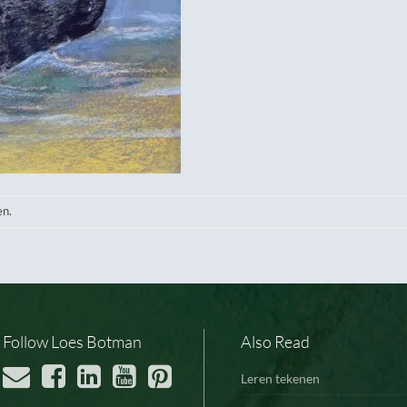
en.
Follow Loes Botman
Also Read
Leren tekenen