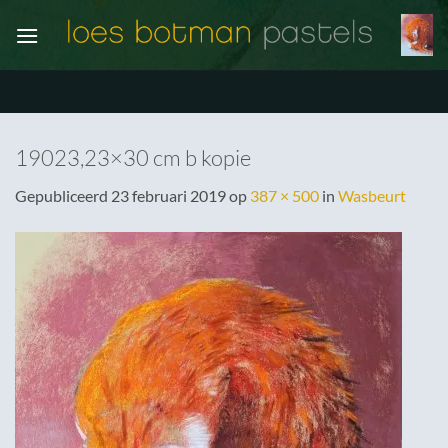
Ga
naar
inhoud
19023,23×30 cm b kopie
Gepubliceerd
23 februari 2019
op
387 × 500
in
Wasbeurt