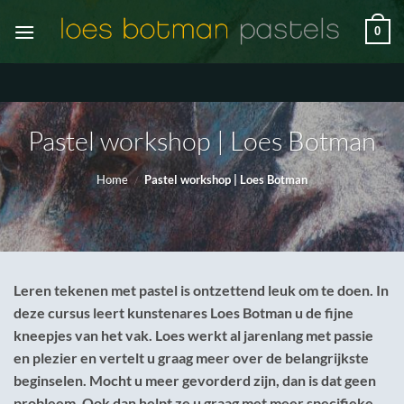
Skip
0
to
content
Pastel workshop | Loes Botman
Home
/
Pastel workshop | Loes Botman
Leren tekenen met pastel is ontzettend leuk om te doen. In
deze cursus leert kunstenares Loes Botman u de fijne
kneepjes van het vak. Loes werkt al jarenlang met passie
en plezier en vertelt u graag meer over de belangrijkste
beginselen. Mocht u meer gevorderd zijn, dan is dat geen
probleem. Ook dan helpt ze u graag met meer specifieke