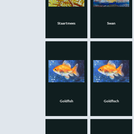
Staartmees
Swan
Goldfish
Goldfisch