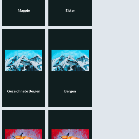
Magpie
Elster
Gezeichnete Bergen
Bergen