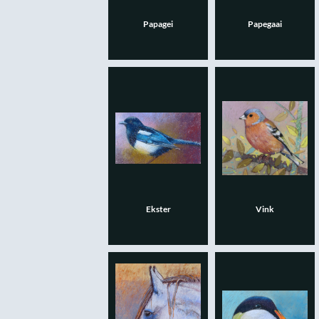
Papagei
Papegaai
Ekster
Vink