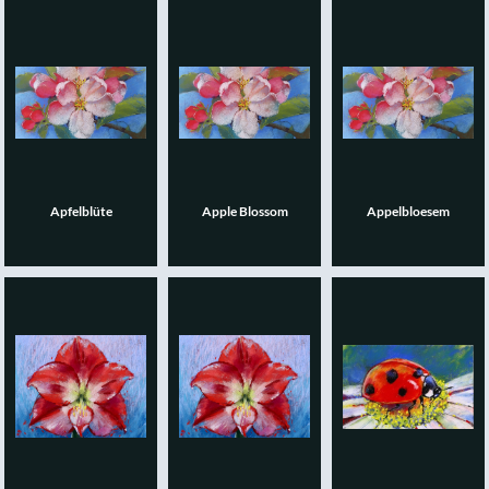
Apfelblüte
Apple Blossom
Appelbloesem