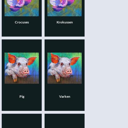
Crocuses
Krokussen
Pig
Varken