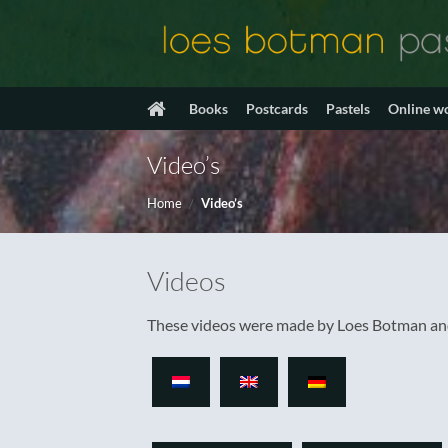
Skip
to
content
Books
Postcards
Pastels
Online w
Video’s
Home
/
Video’s
Videos
These videos were made by Loes Botman and 