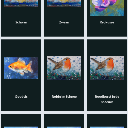
Schwan
Zwaan
Krokusse
Goudvis
Robin im Schnee
Roodborst in de
sneeuw