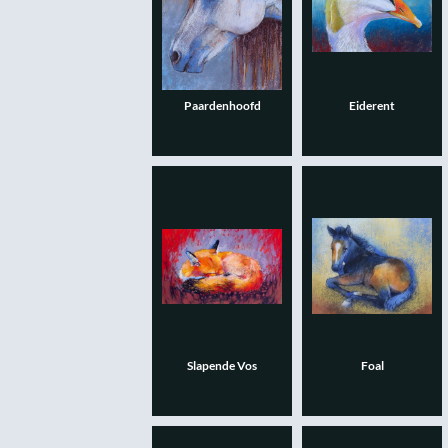
Paardenhoofd
Eiderent
Slapende Vos
Foal