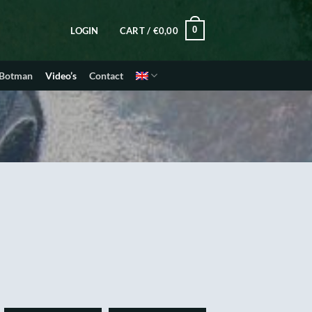
0
LOGIN
CART /
€
0,00
 Botman
Video’s
Contact