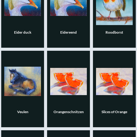
Eider duck
Eidereend
Roodborst
Veulen
Orangenschnitzen
Slices of Orange