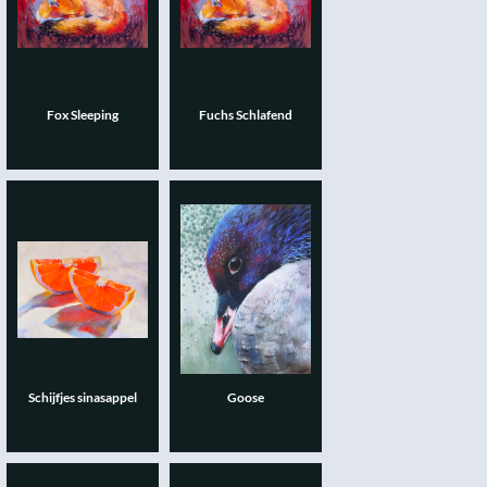
Fox Sleeping
Fuchs Schlafend
Schijfjes sinasappel
Goose