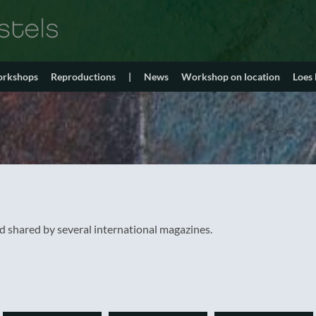
orkshops
Reproductions
|
News
Workshop on location
Loes
shared by several international magazines.