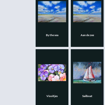
By the sea
Aan de zee
Viooltjes
Sailboat