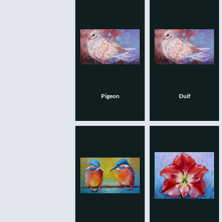
Pigeon
Duif