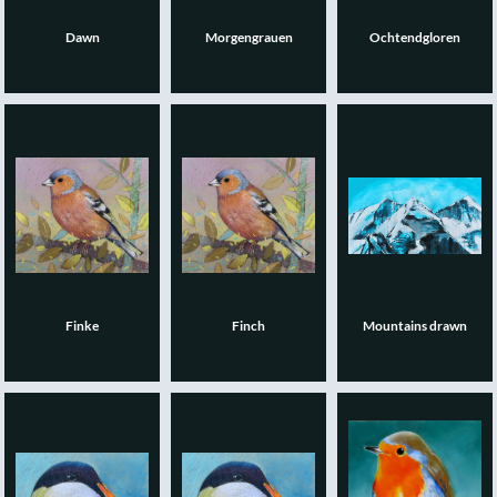
Dawn
Morgengrauen
Ochtendgloren
Finke
Finch
Mountains drawn