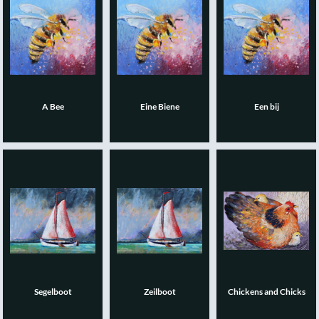
A Bee
Eine Biene
Een bij
Segelboot
Zeilboot
Chickens and Chicks