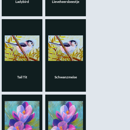
Ladybird
Lieveheersbeestje
Tail Tit
Schwanzmeise