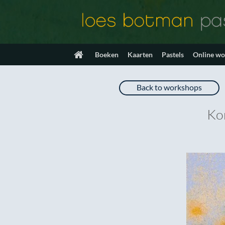
Ga
naar
inhoud
Boeken
Kaarten
Pastels
Online w
Back to workshops
Ko