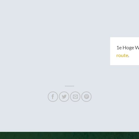
1e Hoge W
route
.