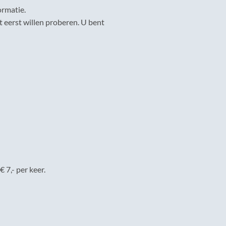
ormatie.
t eerst willen proberen. U bent
 7,- per keer.