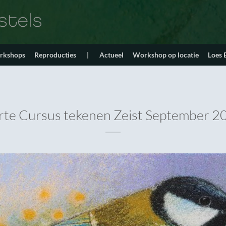
orkshops
Reproducties
|
Actueel
Workshop op locatie
Loes
rte Cursus tekenen Zeist September 2