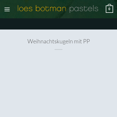
Ga
0
naar
inhoud
Weihnachtskugeln mit PP