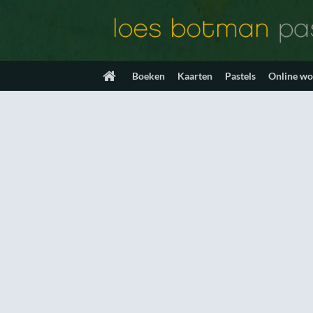
Ga
naar
inhoud
Boeken
Kaarten
Pastels
Online w