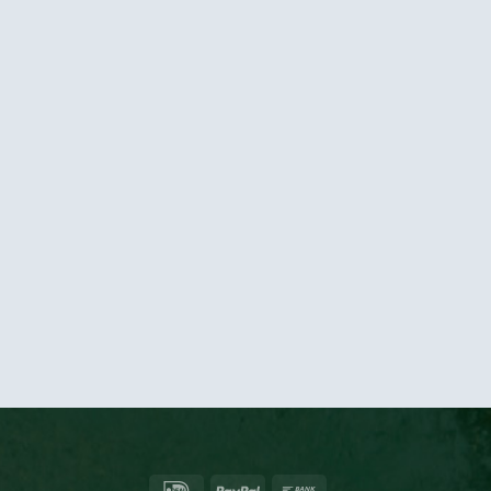
IDeal
PayPal
Bank