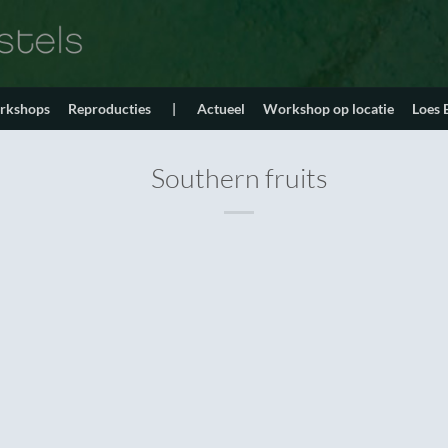
orkshops
Reproducties
|
Actueel
Workshop op locatie
Loes
Southern fruits