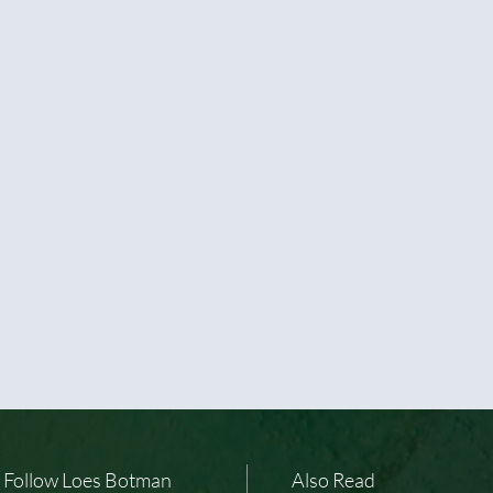
Follow Loes Botman
Also Read