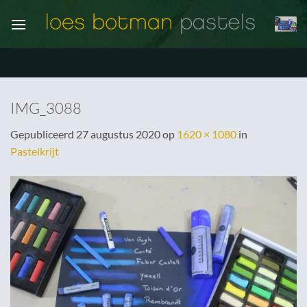
Ga
naar
inhoud
IMG_3088
Gepubliceerd
27 augustus 2020
op
1620 × 1080
in
Pastelkrijt