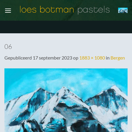
Ga
naar
inhoud
06
Gepubliceerd
17 september 2023
op
1883 × 1080
in
Bergen