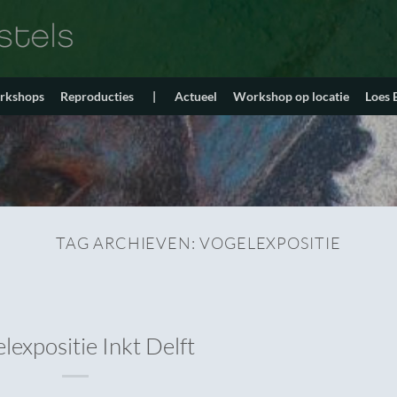
orkshops
Reproducties
|
Actueel
Workshop op locatie
Loes
TAG ARCHIEVEN:
VOGELEXPOSITIE
lexpositie Inkt Delft