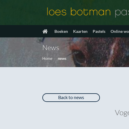
Ga
naar
inhoud
Boeken
Kaarten
Pastels
Online w
News
Home
/
news
Back to news
Voge