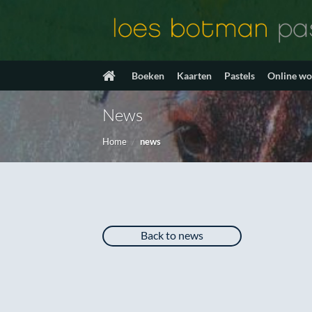
Ga
naar
inhoud
Boeken
Kaarten
Pastels
Online w
News
Home
/
news
Back to news