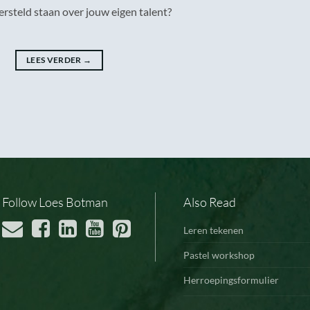
steld staan over jouw eigen talent?
LEES VERDER
→
Follow Loes Botman
Also Read
Leren tekenen
Pastel workshop
Herroepingsformulier