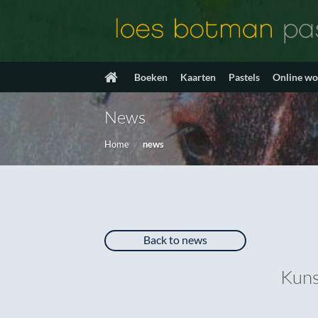
Ga
naar
inhoud
Boeken
Kaarten
Pastels
Online w
News
Home
/
news
Back to news
Kuns