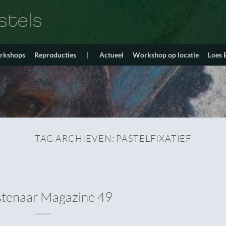
orkshops
Reproducties
|
Actueel
Workshop op locatie
Loes
TAG ARCHIEVEN:
PASTELFIXATIEF
tenaar Magazine 49