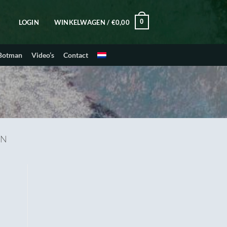
0
LOGIN
WINKELWAGEN /
€
0,00
 Botman
Video’s
Contact
EN