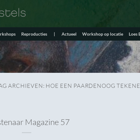
orkshops
Reproducties
|
Actueel
Workshop op locatie
Loes
AG ARCHIEVEN:
HOE EEN PAARDENOOG TEKEN
tenaar Magazine 57