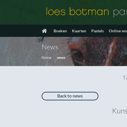
Ga
naar
inhoud
Boeken
Kaarten
Pastels
Online w
News
Home
/
news
T
Back to news
Kuns