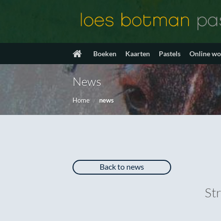
Ga
naar
inhoud
Boeken
Kaarten
Pastels
Online w
News
Home
/
news
Back to news
St