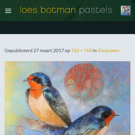
Ga
naar
inhoud
Gepubliceerd
27 maart 2017
op
762 × 768
in
Zwaluwen