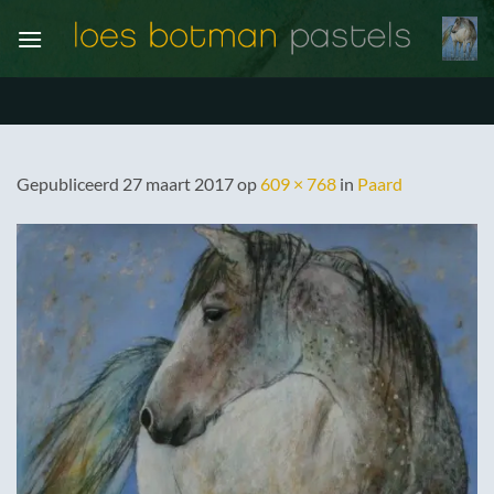
Ga
naar
inhoud
Gepubliceerd
27 maart 2017
op
609 × 768
in
Paard