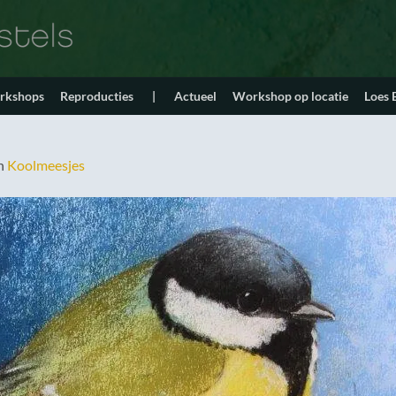
orkshops
Reproducties
|
Actueel
Workshop op locatie
Loes
n
Koolmeesjes