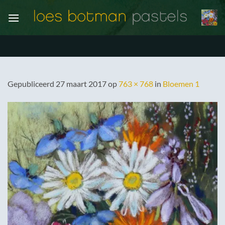
Ga
naar
inhoud
Gepubliceerd
27 maart 2017
op
763 × 768
in
Bloemen 1