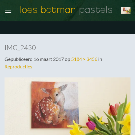
Ga
naar
inhoud
IMG_2430
Gepubliceerd
16 maart 2017
op
5184 × 3456
in
Reproducties