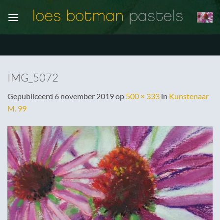
Ga
naar
inhoud
IMG_5072
Gepubliceerd
6 november 2019
op
500 × 333
in
Kunstenaar
M. 99