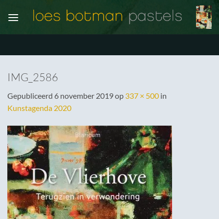
Ga
naar
inhoud
IMG_2586
Gepubliceerd
6 november 2019
op
337 × 500
in
Kunstagenda 2020