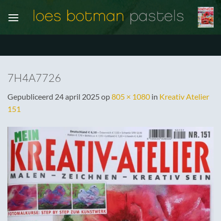
Ga
naar
inhoud
7H4A7726
Gepubliceerd
24 april 2025
op
805 × 1080
in
Kreativ Atelier
151