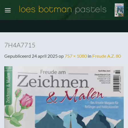
Ga
naar
inhoud
7H4A7715
Gepubliceerd
24 april 2025
op
757 × 1080
in
Freude A.Z. 80