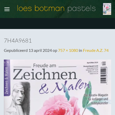
Ga
naar
inhoud
7H4A9681
Gepubliceerd
13 april 2024
op
757 × 1080
in
Freude A.Z. 74