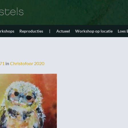
orkshops
Reproducties
|
Actueel
Workshop op locatie
Loes
271
in
Christofoor 2020