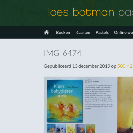
Ga
naar
inhoud
Boeken
Kaarten
Pastels
Online w
IMG_6474
Gepubliceerd
13 december 2019
op
500 × 