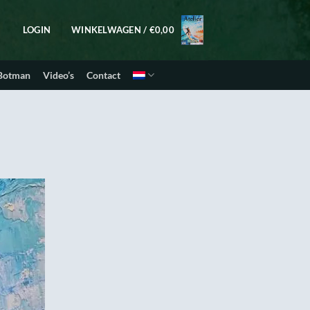
LOGIN
WINKELWAGEN /
€
0,00
 Botman
Video’s
Contact