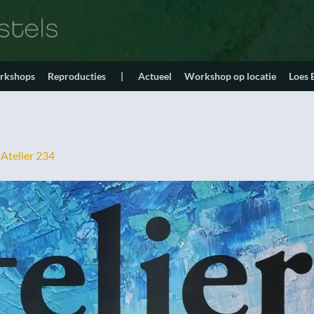
orkshops
Reproducties
|
Actueel
Workshop op locatie
Loes
n
Atelier 234