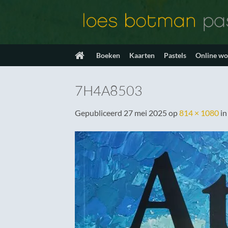
Ga
naar
inhoud
Boeken
Kaarten
Pastels
Online w
7H4A8503
Gepubliceerd
27 mei 2025
op
814 × 1080
i