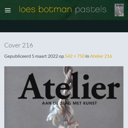
Ga
naar
inhoud
Cover 216
Gepubliceerd
5 maart 2022
op
542 × 750
in
Atelier 216