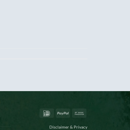
IDeal
PayPal
Bank
Transfer
Disclaimer & Privacy