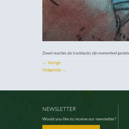
Zowel reacties als trackbacks zijn momenteel geslot
←
Vorige
Volgende
→
NEWSLETTER
Would you like to receive our newsletter?