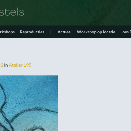
orkshops
Reproducties
|
Actueel
Workshop op locatie
Loes
33
in
Atelier 195