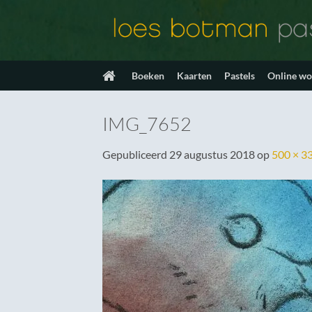
Ga
naar
inhoud
Boeken
Kaarten
Pastels
Online w
IMG_7652
Gepubliceerd
29 augustus 2018
op
500 × 3