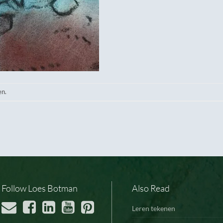
en.
Follow Loes Botman
Also Read
Leren tekenen