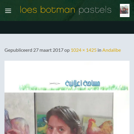
Ga
naar
inhoud
Gepubliceerd
27 maart 2017
op
1024 × 1425
in
Andalibe