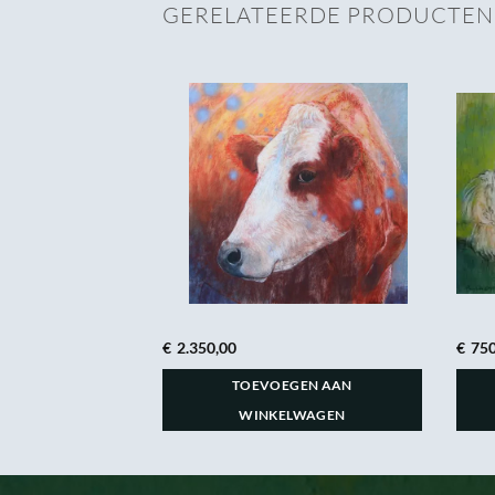
GERELATEERDE PRODUCTEN
€
2.350,00
€
750
GEN AAN
TOEVOEGEN AAN
LWAGEN
WINKELWAGEN