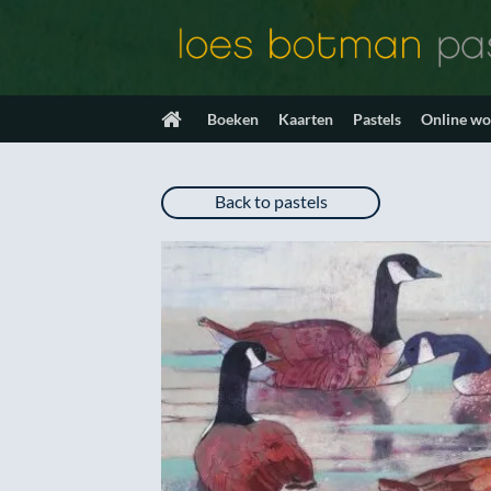
Ga
naar
inhoud
Boeken
Kaarten
Pastels
Online w
Back to pastels