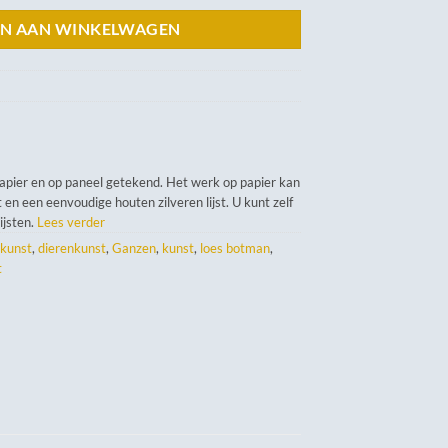
N AAN WINKELWAGEN
papier en op paneel getekend. Het werk op papier kan
 en een eenvoudige houten zilveren lijst. U kunt zelf
lijsten.
Lees verder
 kunst
,
dierenkunst
,
Ganzen
,
kunst
,
loes botman
,
t