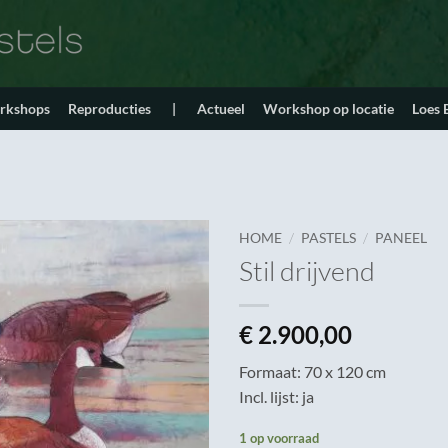
orkshops
Reproducties
|
Actueel
Workshop op locatie
Loes
/
/
HOME
PASTELS
PANEEL
Stil drijvend
€
2.900,00
Formaat: 70 x 120 cm
Incl. lijst: ja
1 op voorraad