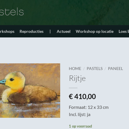
orkshops
Reproducties
|
Actueel
Workshop op locatie
Loes
/
/
HOME
PASTELS
PANEEL
Rijtje
€
410,00
Formaat: 12 x 33 cm
Incl. lijst: ja
1 op voorraad