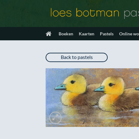
Ga
naar
inhoud
Boeken
Kaarten
Pastels
Online w
Back to pastels