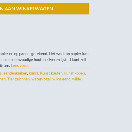
N AAN WINKELWAGEN
papier en op paneel getekend. Het werk op papier kan
 en een eenvoudige houten zilveren lijst. U kunt zelf
lijsten.
Lees verder
s
,
eendenkuiken
,
kunst
,
Kunst kaufen
,
kunst kopen
,
nen
,
Tier zeichnen
,
watervogel
,
wilde eend
,
wilde