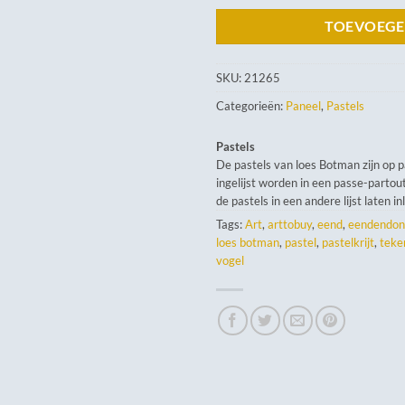
TOEVOEGE
SKU:
21265
Categorieën:
Paneel
,
Pastels
Pastels
De pastels van loes Botman zijn op 
ingelijst worden in een passe-partout
de pastels in een andere lijst laten in
Tags:
Art
,
arttobuy
,
eend
,
eendendon
loes botman
,
pastel
,
pastelkrijt
,
teke
vogel