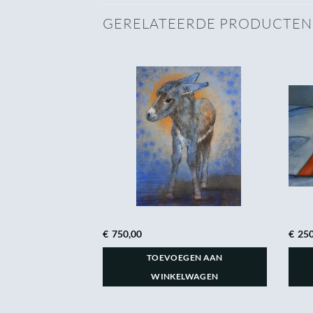
GERELATEERDE PRODUCTEN
€
750,00
€
250
GEN AAN
TOEVOEGEN AAN
LWAGEN
WINKELWAGEN