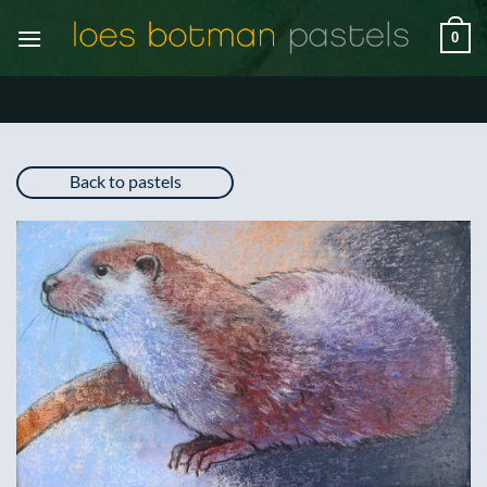
Ga
0
naar
inhoud
Back to pastels